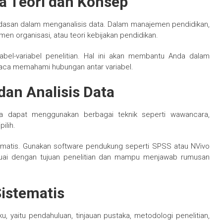
 Teori dan Konsep
dasan dalam menganalisis data. Dalam manajemen pendidikan,
n organisasi, atau teori kebijakan pendidikan.
el-variabel penelitian. Hal ini akan membantu Anda dalam
aca memahami hubungan antar variabel.
an Analisis Data
a dapat menggunakan berbagai teknik seperti wawancara,
ilih.
stematis. Gunakan software pendukung seperti SPSS atau NVivo
 sesuai dengan tujuan penelitian dan mampu menjawab rumusan
Sistematis
ku, yaitu pendahuluan, tinjauan pustaka, metodologi penelitian,