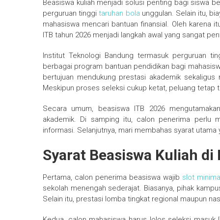
Beasiswa kuliah menjadi solusi penting bagi siswa be
perguruan tinggi
taruhan bola
unggulan. Selain itu, 
mahasiswa mencari bantuan finansial. Oleh karena i
ITB tahun 2026 menjadi langkah awal yang sangat pen
Institut Teknologi Bandung termasuk perguruan tin
berbagai program bantuan pendidikan bagi mahasisw
bertujuan mendukung prestasi akademik sekaligus
Meskipun proses seleksi cukup ketat, peluang tetap t
Secara umum, beasiswa ITB 2026 mengutamakan n
akademik. Di samping itu, calon penerima perlu 
informasi. Selanjutnya, mari membahas syarat utama 
Syarat Beasiswa Kuliah di
Pertama, calon penerima beasiswa wajib
slot minim
sekolah menengah sederajat. Biasanya, pihak kampus m
Selain itu, prestasi lomba tingkat regional maupun nas
Kedua, calon mahasiswa harus lolos seleksi masuk I