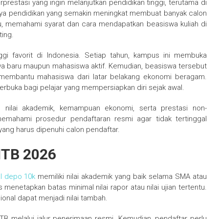
rprestasi yang ingin melanjutkan pendidikan tinggi, terutama di
biaya pendidikan yang semakin meningkat membuat banyak calon
tu, memahami syarat dan cara mendapatkan beasiswa kuliah di
ting.
ggi favorit di Indonesia. Setiap tahun, kampus ini membuka
a baru maupun mahasiswa aktif. Kemudian, beasiswa tersebut
 membantu mahasiswa dari latar belakang ekonomi beragam.
erbuka bagi pelajar yang mempersiapkan diri sejak awal.
ilai akademik, kemampuan ekonomi, serta prestasi non-
memahami prosedur pendaftaran resmi agar tidak tertinggal
yang harus dipenuhi calon pendaftar.
 ITB 2026
al depo 10k
memiliki nilai akademik yang baik selama SMA atau
enetapkan batas minimal nilai rapor atau nilai ujian tertentu.
ional dapat menjadi nilai tambah.
TB melalui jalur penerimaan resmi. Kemudian, pendaftar perlu