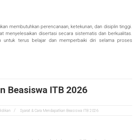
an membutuhkan perencanaan, ketekunan, dan disiplin tinggi.
t menyelesaikan disertasi secara sistematis dan berkualitas.
n untuk terus belajar dan memperbaiki diri selama proses
n Beasiswa ITB 2026
idikan
Syarat & Cara Mendapatkan Beasiswa ITB 2026