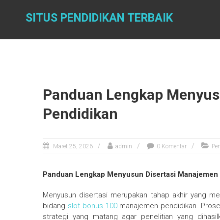
Skip
to
SITUS PENDIDIKAN TERBAIK
content
Panduan Lengkap Menyus
Pendidikan
Maret 25, 2026
admin
0 Komentar
Pe
Panduan Lengkap Menyusun Disertasi Manajemen 
Menyusun disertasi merupakan tahap akhir yang m
bidang
slot bonus 100
manajemen pendidikan. Proses 
strategi yang matang agar penelitian yang dihasilk